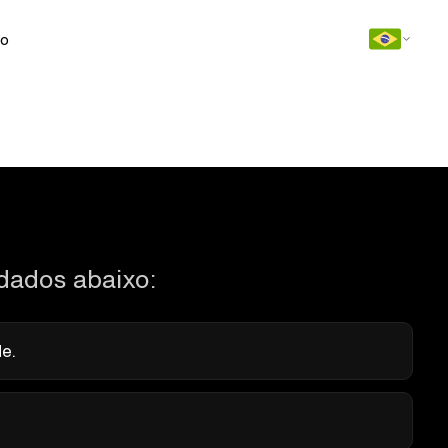
to
dados abaixo:
e.